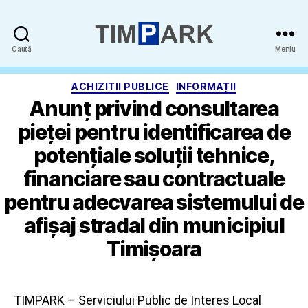
Timpark
Caută
Meniu
-
SPAPP
Categorii
ACHIZITII PUBLICE
INFORMAȚII
Anunț privind consultarea
pieței pentru identificarea de
potențiale soluții tehnice,
financiare sau contractuale
pentru adecvarea sistemului de
afișaj stradal din municipiul
Timișoara
TIMPARK – Serviciului Public de Interes Local