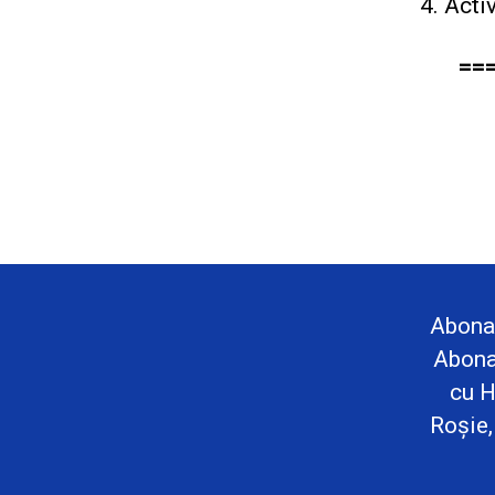
Acti
==
Abona
Abona
cu H
Roșie,