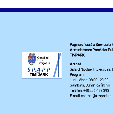
Pagina oficială a Serviciului
Administrarea Parcărilor Pub
TIMPARK.
Adresă
Splaiul Nicolae Titulescu nr.
Program
Luni - Vineri: 08:00 - 20:00
Sâmbătă, Duminică: Închis
Telefon:
+40.256-493.393
E-mail:
contact@timpark.ro