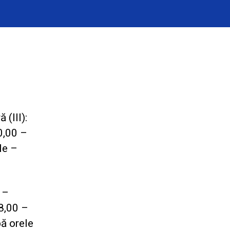
 (III):
20,00 –
le –
 –
 8,00 –
pă orele