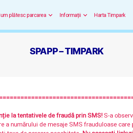
um plătesc parcarea
Informații
Harta Timpark
SPAPP – TIMPARK
==============================
=======
nție la tentativele de fraudă prin SMS!
S-a observ
re a numărului de mesaje SMS frauduloase care 