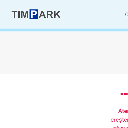
C
Timpark
-
SPAPP
==
Ate
crește