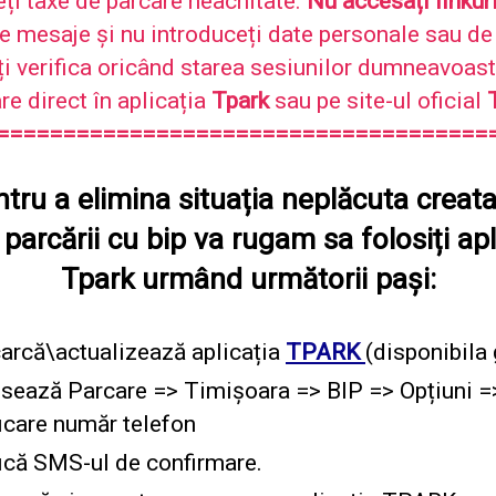
eți taxe de parcare neachitate.
Nu accesați linkur
e mesaje și nu introduceți date personale sau de 
ți verifica oricând starea sesiunilor dumneavoast
re direct în aplicația
Tpark
sau pe site-ul oficial
==============================
=======
tru a elimina situația neplăcuta creat
 parcării cu bip va rugam sa folosiți apl
Tpark urmând următorii pași:
arcă\actualizează aplicația
TPARK
(disponibila 
sează Parcare => Timișoara => BIP => Opțiuni =
ficare număr telefon
fică SMS-ul de confirmare.