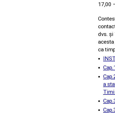
17,00 –
Contest
contact
dvs. și
acesta
ca timp
INS
Cap.1
Cap.2
a sta
Timi
Cap.
Cap.3