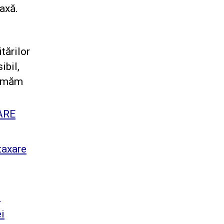
taxă.
tărilor
ibil,
ormăm
ARE
taxare
e
ei