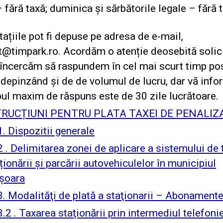
 fără taxă; duminica și sărbătorile legale – fără 
ațiile pot fi depuse pe adresa de e-mail,
@timpark.ro. Acordăm o atenție deosebită solici
 încercăm să raspundem în cel mai scurt timp pos
 depinzând și de de volumul de lucru, dar vă inf
ul maxim de răspuns este de 30 zile lucrătoare.
TRUCȚIUNI PENTRU PLATA TAXEI DE PENALIZ
. Dispozitii generale
 . Delimitarea zonei de aplicare a sistemului de 
ționării și parcării autovehiculelor în municipiul
șoara
3. Modalităţi de plată a staţionarii – Abonament
.2 . Taxarea staţionării prin intermediul telefoni