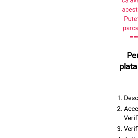
că av
acest
Pute
parca
==
Pen
plata
Desc
Acce
Veri
Veri