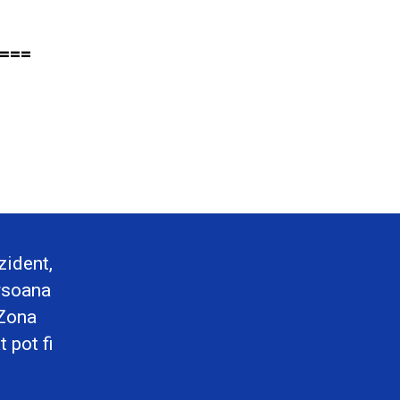
==
=
ident,
rsoana
 Zona
 pot fi