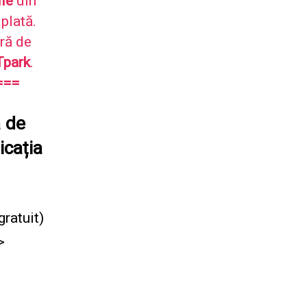
ile
din
plată.
ră de
Tpark
.
==
=
a de
icația
gratuit)
>