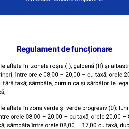
Regulament de funcționare
e aflate în zonele roșie (I), galbenă (II) și albastră
vineri, între orele 08,00 – 20,00 – cu taxă; orele 
 fără taxă; sâmbăta, duminica și sărbătorile lega
xă;
le aflate în zona verde și verde progresiv (0): luni
între orele 08,00 – 20,00 – cu taxă, orele 20,00 –
xă; sâmbăta între orele 08,00 – 17,00 cu taxă, du