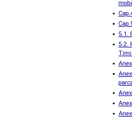
mobi
Cap.4
Cap.5
5.1. 
5.2. 
Timi
Anex
Anexa
parc
Anexa
Anex
Anex