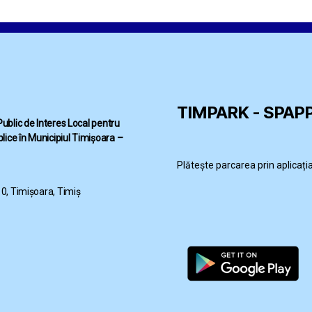
TIMPARK - SPAP
 Public de Interes Local pentru
lice în Municipiul Timișoara –
Plătește parcarea prin aplicaț
 10, Timișoara, Timiș