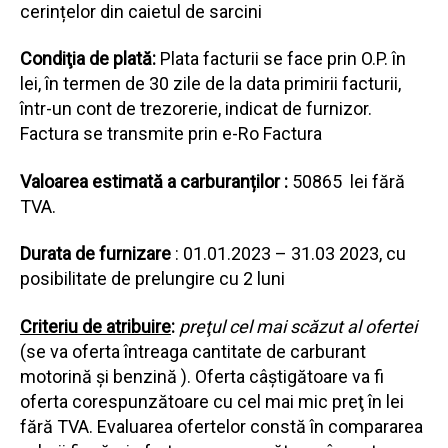
cerințelor din caietul de sarcini
Condiţia de plată:
Plata facturii se face prin O.P. în
lei, în termen de 30 zile de la data primirii facturii,
într-un cont de trezorerie, indicat de furnizor.
Factura se transmite prin e-Ro Factura
Valoarea estimată a carburanților :
50865 lei fără
TVA.
Durata de furnizare
: 01.01.2023 – 31.03 2023, cu
posibilitate de prelungire cu 2 luni
Criteriu de atribuire
:
pre
ţ
ul cel mai scăzut al ofertei
(se va oferta întreaga cantitate de carburant
motorină și benzină ). Oferta câştigătoare va fi
oferta corespunzătoare cu cel mai mic preţ în lei
fără TVA. Evaluarea ofertelor constă în compararea