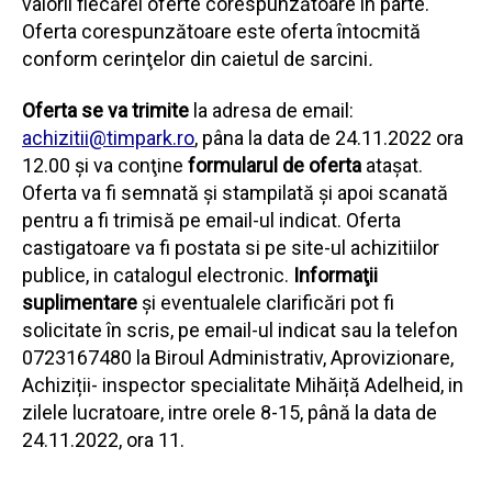
valorii fiecărei oferte corespunzătoare în parte.
Oferta corespunzătoare este oferta întocmită
conform cerinţelor din caietul de sarcini
.
Oferta se va trimite
la adresa de email:
achizitii@timpark.ro
, pâna la data de 24.11.2022 ora
12.00 şi va conţine
formularul de oferta
ataşat.
Oferta va fi semnată şi stampilată şi apoi scanată
pentru a fi trimisă pe email-ul indicat. Oferta
castigatoare va fi postata si pe site-ul achizitiilor
publice, in catalogul electronic.
Informaţii
suplimentare
și eventualele clarificări pot fi
solicitate în scris, pe email-ul indicat sau la telefon
0723167480 la Biroul Administrativ, Aprovizionare,
Achiziții- inspector specialitate Mihăiță Adelheid, in
zilele lucratoare, intre orele 8-15, până la data de
24.11.2022, ora 11.