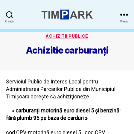
Timpark
Caută
Meniu
-
Categorii
SPAPP
ACHIZITII PUBLICE
Achizitie carburanți
Serviciul Public de Interes Local pentru
Administrarea Parcarilor Publice din Municipiul
Timișoara doreşte să achiziţioneze :
« carburanți motorină euro diesel 5 și benzină:
fără plumb 95 pe baza de carduri »
cod CPV, motorină euro diesel 5 cod CPV