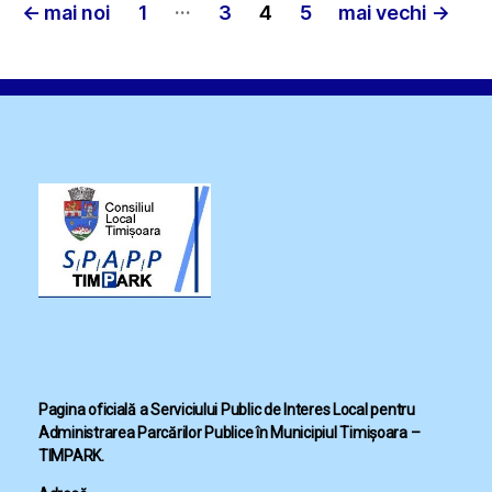
Paginație
…
←
mai noi
1
3
4
5
mai vechi
→
articole
Pagina oficială a Serviciului Public de Interes Local pentru
Administrarea Parcărilor Publice în Municipiul Timișoara –
TIMPARK.